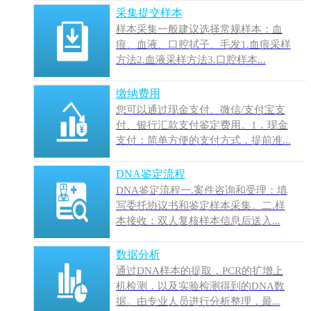
采集提交样本
样本采集一般建议选择常规样本：血
痕、血液、口腔拭子、毛发1.血痕采样
方法2.血液采样方法3.口腔样本...
缴纳费用
您可以通过现金支付、微信/支付宝支
付、银行汇款支付鉴定费用。1．现金
支付：简单方便的支付方式，提前准...
DNA鉴定流程
DNA鉴定流程一.案件咨询和受理：填
写委托协议书和鉴定样本采集。二.样
本接收：双人复核样本信息后送入...
数据分析
通过DNA样本的提取，PCR的扩增上
机检测，以及实验检测得到的DNA数
据。由专业人员进行分析整理，最...